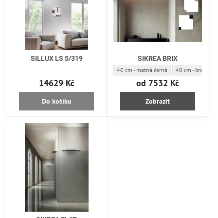
SILLUX LS 5/319
SIKREA BRIX
SIKREA BRIX - Průměr-Barva:
SIKREA BRIX - Pr
40 cm - matná černá
40 cm - broušen
14629 Kč
od 7532 Kč
Do košíku
Zobrazit