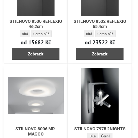
STILNOVO 8530 REFLEXIO
STILNOVO 8532 REFLEXIO
46,2cm
65,4cm
STILNOVO 8530 REFLEXIO 46,2cm - Barva:
STILNOVO 8530 REFLEXIO 46,2cm - Barva:
STILNOVO 8532 REFLEXIO 65,4cm
STILNOVO 8532 REFLEXIO 
Bílá
Černo-bílá
Bílá
Černo-bílá
od 15682 Kč
od 23522 Kč
Zobrazit
Zobrazit
STILNOVO 8006 MR.
STILNOVO 7975 2NIGHTS
MAGOO
STILNOVO 7975 2NIGHTS - Bar
STILNOVO 7975 2NIGHTS
Bílá
Černá