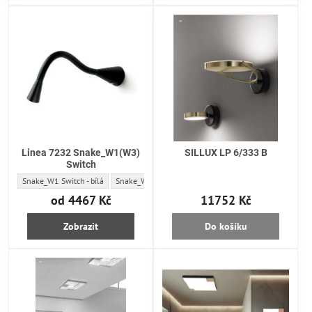
Linea 7232 Snake_W1(W3)
SILLUX LP 6/333 B
Switch
Linea 7232 Snake_W1(W3) Switch - Typ - barva:
Linea 7232 Snake_W1(W3) Switch - Typ - barva:
Linea 7232 Snake_W1(W3) Sw
L
Snake_W1 Switch - bílá
Snake_W1 Switch - černá
Snake_W3 Switch - bílá
od 4467 Kč
11752 Kč
Zobrazit
Do košíku