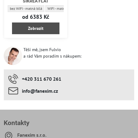
SIKREA FLAT
SIKREA FLAT - Typ - barva:
SIKREA FLAT - Typ - barva:
SIKREA FLAT - Typ - barva:
SIKREA FLAT 
bez WIFI - matná bílá
WIFI - matná bílá
bez WIFI - matná černá
WIFI - matn
od 6383 Kč
Zobrazit
Těší mě, jsem Fulvio
a rád Vám poradím s nákupem:
+420 311 670 261
info​​@fanexim​​.cz
Kontakty
Fanexim s​.r​.o​.