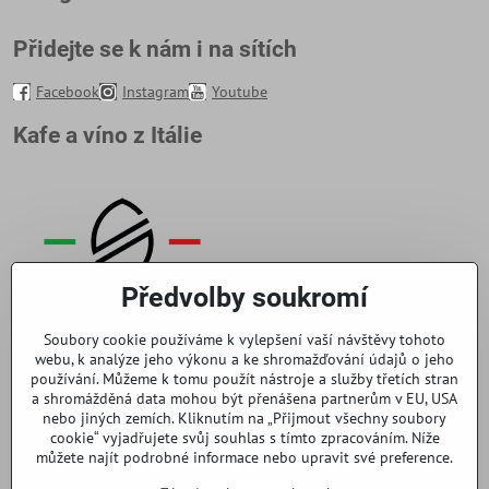
Přidejte se k nám i na sítích
Facebook
Instagram
Youtube
Kafe a víno z Itálie
Předvolby soukromí
Soubory cookie používáme k vylepšení vaší návštěvy tohoto
webu, k analýze jeho výkonu a ke shromažďování údajů o jeho
používání. Můžeme k tomu použít nástroje a služby třetích stran
a shromážděná data mohou být přenášena partnerům v EU, USA
nebo jiných zemích. Kliknutím na „Přijmout všechny soubory
cookie“ vyjadřujete svůj souhlas s tímto zpracováním. Níže
můžete najít podrobné informace nebo upravit své preference.