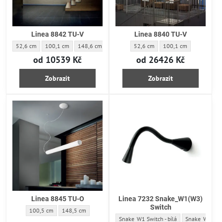
Linea 8842 TU-V
Linea 8840 TU-V
Linea 8842 TU-V - Délka difusoru:
Linea 8842 TU-V - Délka difusoru:
Linea 8842 TU-V - Délka difusoru:
Linea 8840 TU-V - Délka difusoru:
Linea 8840 TU-V - Délka
52,6 cm
100,1 cm
148,6 cm
52,6 cm
100,1 cm
od 10539 Kč
od 26426 Kč
Zobrazit
Zobrazit
Linea 8845 TU-O
Linea 7232 Snake_W1(W3)
Switch
Linea 8845 TU-O - Délka difusoru:
Linea 8845 TU-O - Délka difusoru:
100,5 cm
148,5 cm
Linea 7232 Snake_W1(W3) Switch - Typ - 
Linea 7232 Sna
Snake_W1 Switch - bílá
Snake_W1 Swit