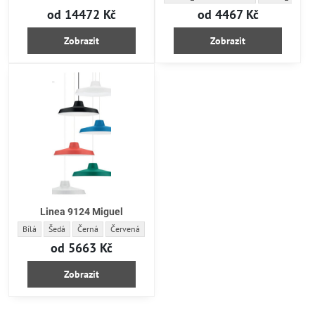
od 14472 Kč
od 4467 Kč
Zobrazit
Zobrazit
Linea 9124 Miguel
Linea 9124 Miguel - Barva:
Linea 9124 Miguel - Barva:
Linea 9124 Miguel - Barva:
Linea 9124 Miguel - Barva:
Linea 9124 Miguel - Barva:
Linea 9124 Miguel - Barva:
Bílá
Šedá
Černá
Červená
Zelená
Modrá
od 5663 Kč
Zobrazit