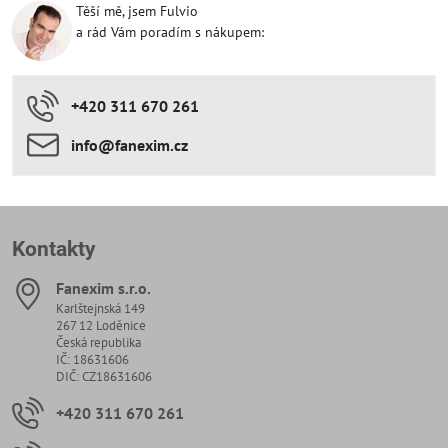
Těší mě, jsem Fulvio
a rád Vám poradím s nákupem:
+420 311 670 261
info​​@fanexim​​.cz
Kontakty
Fanexim s​.r​.o​.
Karlštejnská 149
267 12 Loděnice
Česká republika
IČ: 18631606
DIČ: CZ18631606
+420 311 670 261