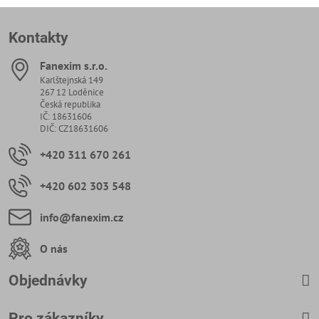
Kontakty
Fanexim s​.r​.o​.
Karlštejnská 149
267 12 Loděnice
Česká republika
IČ: 18631606
DIČ: CZ18631606
+420 311 670 261
+420 602 303 548
info​@fanexim​.cz
O nás
Objednávky
Pro zákazníky