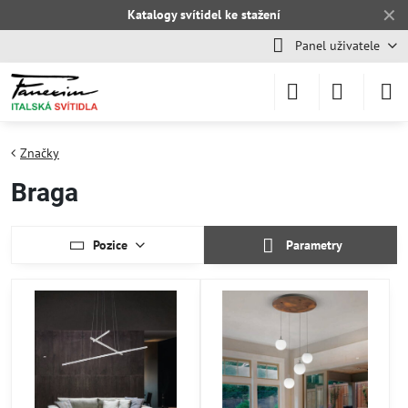
✕
Katalogy svítidel ke stažení
Panel uživatele
Značky
Braga
Pozice
Parametry