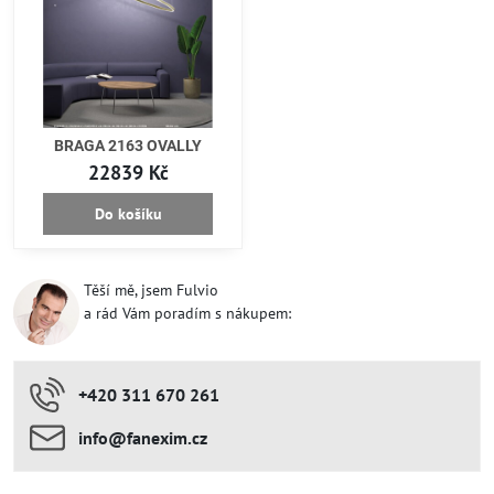
BRAGA 2163 OVALLY
22839 Kč
Do košíku
Těší mě, jsem Fulvio
a rád Vám poradím s nákupem:
+420 311 670 261
info​​@fanexim​​.cz