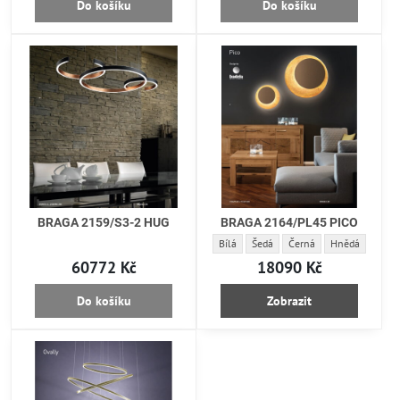
Do košíku
Do košíku
BRAGA 2159/S3-2 HUG
BRAGA 2164/PL45 PICO
BRAGA 2164/PL45 PICO - Barva:
BRAGA 2164/PL45 PICO - Barva:
BRAGA 2164/PL45 PICO -
BRAGA 2164/PL
Bílá
Šedá
Černá
Hnědá
60772 Kč
18090 Kč
Do košíku
Zobrazit