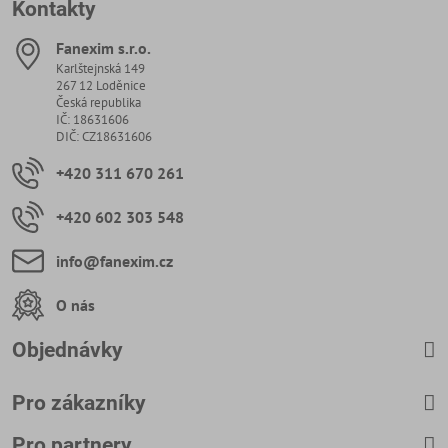
Kontakty
Fanexim s​.r​.o​.
Karlštejnská 149
267 12 Loděnice
Česká republika
IČ: 18631606
DIČ: CZ18631606
+420 311 670 261
+420 602 303 548
info​@fanexim​.cz
O nás
Objednávky
Pro zákazníky
Pro partnery