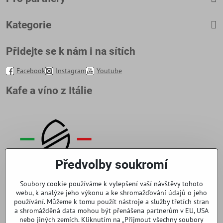
Kategorie
Přidejte se k nám i na sítích
Facebook
Instagram
Youtube
Kafe a víno z Itálie
Předvolby soukromí
Soubory cookie používáme k vylepšení vaší návštěvy tohoto
webu, k analýze jeho výkonu a ke shromažďování údajů o jeho
používání. Můžeme k tomu použít nástroje a služby třetích stran
a shromážděná data mohou být přenášena partnerům v EU, USA
nebo jiných zemích. Kliknutím na „Přijmout všechny soubory