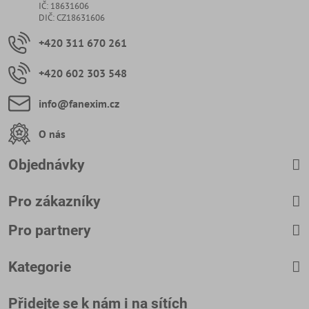
IČ: 18631606
DIČ: CZ18631606
+420 311 670 261
+420 602 303 548
info​@fanexim​.cz
O nás
Objednávky
Pro zákazníky
Pro partnery
Kategorie
Přidejte se k nám i na sítích