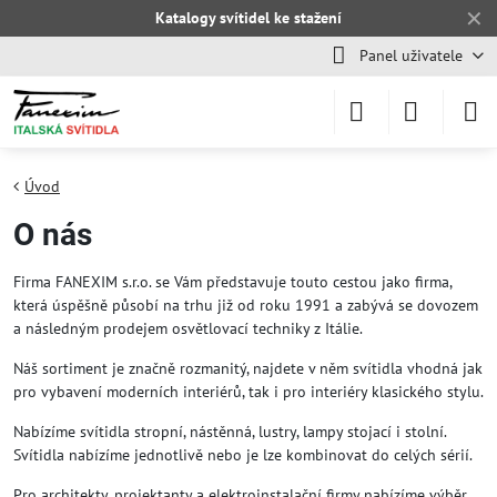
✕
Katalogy svítidel ke stažení
Panel uživatele
Úvod
O nás
Firma FANEXIM s.r.o. se Vám představuje touto cestou jako firma,
která úspěšně působí na trhu již od roku 1991 a zabývá se dovozem
a následným prodejem osvětlovací techniky z Itálie.
Náš sortiment je značně rozmanitý, najdete v něm svítidla vhodná jak
pro vybavení moderních interiérů, tak i pro interiéry klasického stylu.
Nabízíme svítidla stropní, nástěnná, lustry, lampy stojací i stolní.
Svítidla nabízíme jednotlivě nebo je lze kombinovat do celých sérií.
Pro architekty, projektanty a elektroinstalační firmy nabízíme výběr