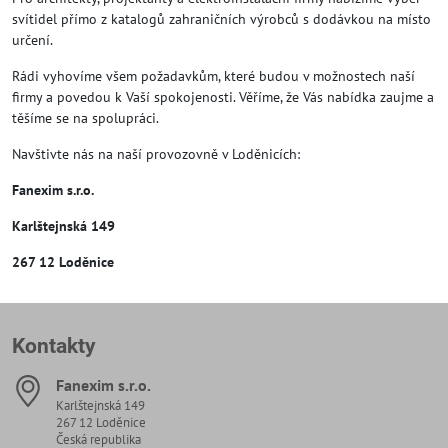
svítidel přímo z katalogů zahraničních výrobců s dodávkou na místo
určení.
Rádi vyhovíme všem požadavkům, které budou v možnostech naší
firmy a povedou k Vaší spokojenosti. Věříme, že Vás nabídka zaujme a
těšíme se na spolupráci.
Navštivte nás na naší provozovně v Loděnicích:
Fanexim s.r.o.
Karlštejnská 149
267 12 Loděnice
Kontakty
Fanexim s​.r​.o​.
Karlštejnská 149
267 12 Loděnice
Česká republika