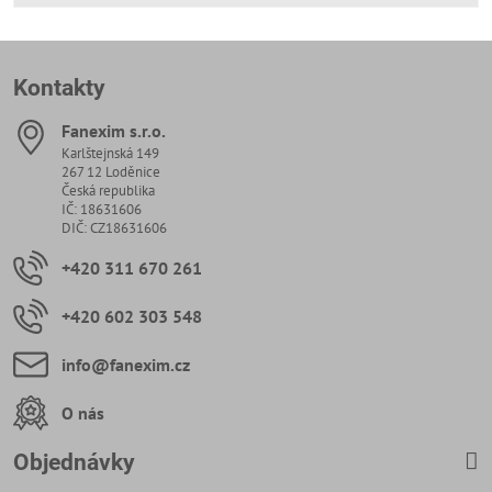
Kontakty
Fanexim s​.r​.o​.
Karlštejnská 149
267 12 Loděnice
Česká republika
IČ: 18631606
DIČ: CZ18631606
+420 311 670 261
+420 602 303 548
info​@fanexim​.cz
O nás
Objednávky