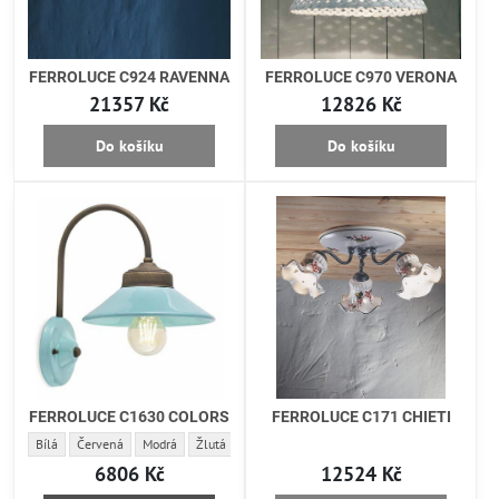
FERROLUCE C924 RAVENNA
FERROLUCE C970 VERONA
21357 Kč
12826 Kč
Do košíku
Do košíku
FERROLUCE C1630 COLORS
FERROLUCE C171 CHIETI
FERROLUCE C1630 COLORS - Barva:
FERROLUCE C1630 COLORS - Barva:
FERROLUCE C1630 COLORS - Barva:
FERROLUCE C1630 COLORS - Barva:
FERROLUCE C1630 COLORS - Barva:
Bílá
Červená
Modrá
Žlutá
Světle modrá
6806 Kč
12524 Kč