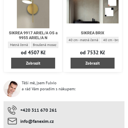
SIKREA 9917 ARIEL/A OS a
SIKREA BRIX
9955 ARIEL/A N
SIKREA BRIX - Průměr-Barva:
SIKREA BRIX - Pr
40 cm - matná černá
40 cm - broušen
SIKREA 9917 ARIEL/A OS a 9955 ARIEL/A N - Barva:
SIKREA 9917 ARIEL/A OS a 9955 ARIEL/A N - Barva:
Matná černá
Broušená mosaz
od 4507 Kč
od 7532 Kč
Zobrazit
Zobrazit
Těší mě, jsem Fulvio
a rád Vám poradím s nákupem:
+420 311 670 261
info​​@fanexim​​.cz