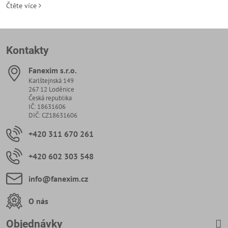
Čtěte více
Kontakty
Fanexim s​.r​.o​.
Karlštejnská 149
267 12 Loděnice
Česká republika
IČ: 18631606
DIČ: CZ18631606
+420 311 670 261
+420 602 303 548
info​@fanexim​.cz
O nás
Objednávky