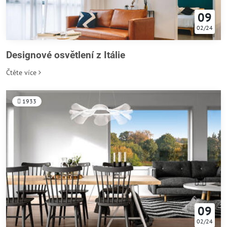
09
02/24
Designové osvětlení z Itálie
Čtěte více
1933
09
02/24