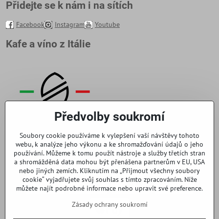
Přidejte se k nám i na sítích
Facebook
Instagram
Youtube
Kafe a víno z Itálie
Předvolby soukromí
Soubory cookie používáme k vylepšení vaší návštěvy tohoto
webu, k analýze jeho výkonu a ke shromažďování údajů o jeho
používání. Můžeme k tomu použít nástroje a služby třetích stran
a shromážděná data mohou být přenášena partnerům v EU, USA
nebo jiných zemích. Kliknutím na „Přijmout všechny soubory
cookie“ vyjadřujete svůj souhlas s tímto zpracováním. Níže
můžete najít podrobné informace nebo upravit své preference.
Zásady ochrany soukromí