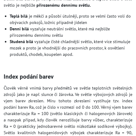
světlo je nejblíže
přirozenému dennímu světlu.
Teplá bílá
je měkčí a působí útulněji, proto se velmi často volí do
obývacích pokojů, ložnic případně jídelen
Denní bílá
vyzařuje neutrální světlo, které má nejblíže
přirozenému dennímu světlu
Studená bílá
vyzařuje čisté chladnější světlo, které více stimuluje
mozek a proto je vhodnější do pracovních prostor, k osvětlení
produktů, chodeb, koupelen apod.
Index podání barev
Člověk věrně vnímá barvy předmětů ve světle teplotních světelných
zdrojů jako je např. slunce či žárovka. Ve světle výbojových zdrojů je
vjem barev zkreslen. Míru tohoto zkreslení vystihuje tzv. index
podání barev Ra, což je číslo v rozmezí od 0 do 100. Věrný vjem barev
charakterizuje Ra = 100 (světlo klasických či halogenových žárovek)
a naopak případ, kdy člověk nerozlišuje barvy vůbec, charakterizuje
Ra = 0 (prakticky jednobarevné světlo nízkotlaké sodíkové výbojky).
Světlo kvalitních halogenidových výbojek charakterizuje Ra = 90,