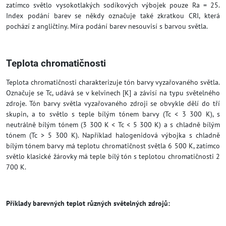
zatímco světlo vysokotlakých sodíkových výbojek pouze Ra = 25.
Index podání barev se někdy označuje také zkratkou CRI, která
pochází z angličtiny. Míra podání barev nesouvisí s barvou světla.
Teplota chromatičnosti
Teplota chromatičnosti charakterizuje tón barvy vyzařovaného světla.
Označuje se Tc, udává se v kelvinech [K] a závisí na typu světelného
zdroje. Tón barvy světla vyzařovaného zdroji se obvykle dělí do tří
skupin, a to světlo s teple bílým tónem barvy (Tc < 3 300 K), s
neutrálně bílým tónem (3 300 K < Tc < 5 300 K) a s chladně bílým
tónem (Tc > 5 300 K). Například halogenidová výbojka s chladně
bílým tónem barvy má teplotu chromatičnost světla 6 500 K, zatímco
světlo klasické žárovky má teple bílý tón s teplotou chromatičnosti 2
700 K.
Příklady barevných teplot různých světelných zdrojů: