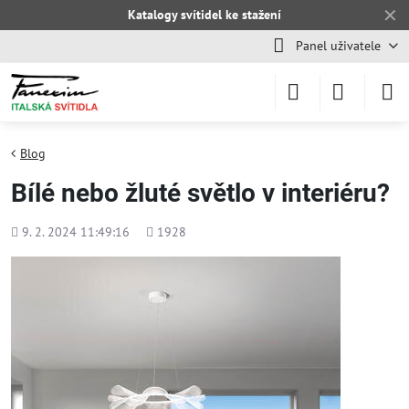
✕
Katalogy svítidel ke stažení
Panel uživatele
Blog
Bílé nebo žluté světlo v interiéru?
Přidáno
Počet
9. 2. 2024 11:49:16
1928
shlédnutí