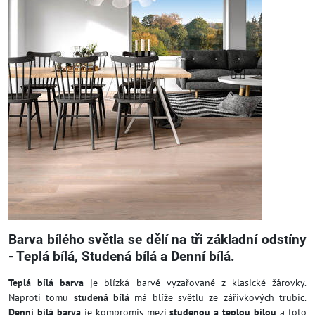
Barva bílého světla se dělí na tři základní odstíny
- Teplá bílá, Studená bílá a Denní bílá.
Teplá bílá barva
je blízká barvě vyzařované z klasické žárovky.
Naproti tomu
studená bílá
má blíže světlu ze zářivkových trubic.
Denní bílá barva
je kompromis mezi
studenou a teplou bílou
a toto