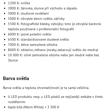
1200 K: svíčka
2800 K: žárovka, slunce při východu a západu
3000 K: studiové osvětleni
5000 K: obvykle denní světlo, zářivky
5500 K: fotografické blesky, výbojky; toto je obvyklá barevná
teplota používaná v profesionální fotografii
6000 K: jasné poledni světlo
6500 K: standardizované studené světlo
7000 K: lehce zamračená obloha
8000 K: oblačno, mlhavo (mraky zabarvují světlo do modra)
10 000 K: silně zamračená obloha nebo jen modré nebe bez
Slunce
Barva světla
Barva světla a teplota chromatičnosti je ta samá veličina.
U LED produktu resp. u LED pásků se nejčastěji setkáte s tímto
rozdělením:
teplá bílá (Warm White) < 3 300 K