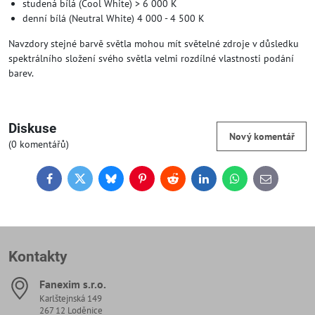
studená bílá (Cool White) > 6 000 K
denní bílá (Neutral White) 4 000 - 4 500 K
Navzdory stejné barvě světla mohou mít světelné zdroje v důsledku
spektrálního složení svého světla velmi rozdílné vlastnosti podání
barev.
Diskuse
Nový komentář
(0 komentářů)
Facebook
Twitter
Bluesky
Pinterest
Reddit
LinkedIn
WhatsApp
E-
mail
Kontakty
Fanexim s​.r​.o​.
Karlštejnská 149
267 12 Loděnice