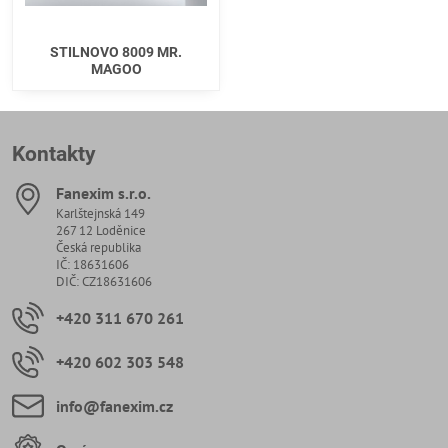
STILNOVO 8009 MR.
MAGOO
Kontakty
Fanexim s​.r​.o​.
Karlštejnská 149
267 12 Loděnice
Česká republika
IČ: 18631606
DIČ: CZ18631606
+420 311 670 261
+420 602 303 548
info​@fanexim​.cz