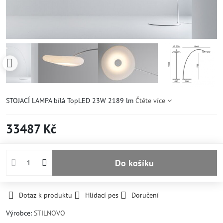
STOJACÍ LAMPA bílá TopLED 23W 2189 lm
Čtěte více
33487 Kč
Do košíku
Dotaz k produktu
Hlídací pes
Doručení
Výrobce:
STILNOVO