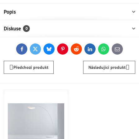
Popis
Diskuse
0
Facebook
Twitter
Bluesky
Pinterest
Reddit
LinkedIn
WhatsApp
E-
mail
Předchozí produkt
Následující produkt