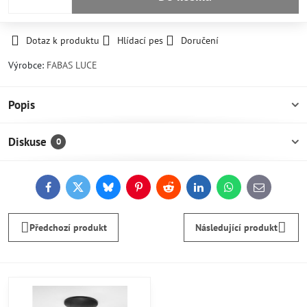
Dotaz k produktu
Hlídací pes
Doručení
Výrobce:
FABAS LUCE
Popis
Diskuse
0
Facebook
Twitter
Bluesky
Pinterest
Reddit
LinkedIn
WhatsApp
E-
mail
Předchozí produkt
Následující produkt