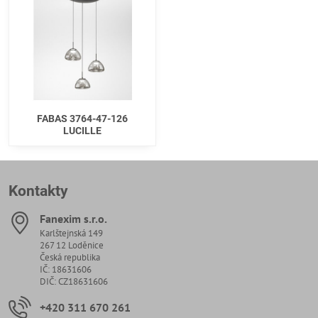
FABAS 3764-47-126
LUCILLE
Kontakty
Fanexim s​.r​.o​.
Karlštejnská 149
267 12 Loděnice
Česká republika
IČ: 18631606
DIČ: CZ18631606
+420 311 670 261