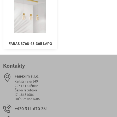
FABAS 3768-48-365 LAPO
Kontakty
Fanexim s​.r​.o​.
Karlštejnská 149
267 12 Loděnice
Česká republika
IČ: 18631606
DIČ: CZ18631606
+420 311 670 261