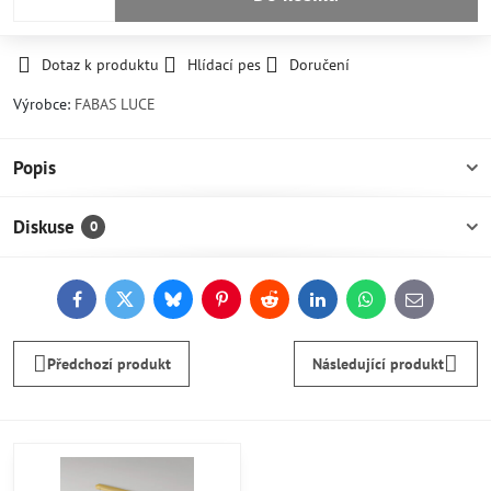
Dotaz k produktu
Hlídací pes
Doručení
Výrobce:
FABAS LUCE
Popis
Diskuse
0
Facebook
Twitter
Bluesky
Pinterest
Reddit
LinkedIn
WhatsApp
E-
mail
Předchozí produkt
Následující produkt