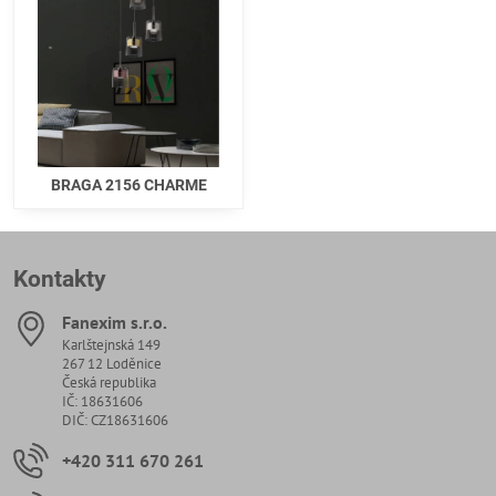
BRAGA 2156 CHARME
Kontakty
Fanexim s​.r​.o​.
Karlštejnská 149
267 12 Loděnice
Česká republika
IČ: 18631606
DIČ: CZ18631606
+420 311 670 261