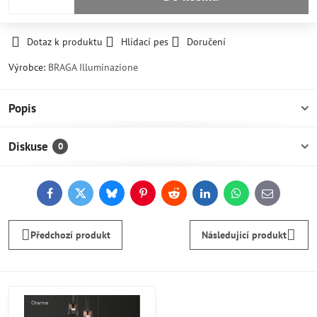
Dotaz k produktu
Hlídací pes
Doručení
Výrobce:
BRAGA Illuminazione
Popis
Diskuse
0
Facebook
Twitter
Bluesky
Pinterest
Reddit
LinkedIn
WhatsApp
E-
mail
Předchozí produkt
Následující produkt