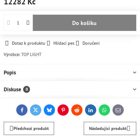
12282 Kč
Do košíku
Dotaz k produktu
Hlídací pes
Doručení
Výrobce:
TOP LIGHT
Popis
Diskuse
0
Facebook
Twitter
Bluesky
Pinterest
Reddit
LinkedIn
WhatsApp
E-
mail
Předchozí produkt
Následující produkt