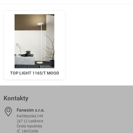
TOP LIGHT 1165/T MOOD
Kontakty
Fanexim s​.r​.o​.
Karlštejnská 149
267 12 Loděnice
Česká republika
IČ: 18631606